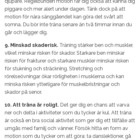
djupare. Regelbunden motion får dig också att känna dig
piggare och mer alert under dagen. Tänk dock på att
motion för nära sänggåendet kan göra det svårt att
somna. Du bör inte träna senare än två timmar innan du
går och lägger dig.
9. Minskad skaderisk.
Träning stärker ben och muskler,
vilket minskar risken för skador. Starkare ben minskar
risken för frakturer och starkare muskler minskar risken
för stukning och sträckning. Stretching och
rörelseövningar ökar rörligheten i musklerna och kan
minska risken ytterligare för muskelbristningar och
skador på senor.
10. Att träna är roligt.
Det ger dig en chans att varva
ner och delta i aktiviteter som du tycker är kul. Att träna
är också en bra social aktivitet som ger dig ett tillfälle att
umgås med familj och vänner. Försök hitta en form av
motion som du tycker om att göra: ta danslektioner, gå