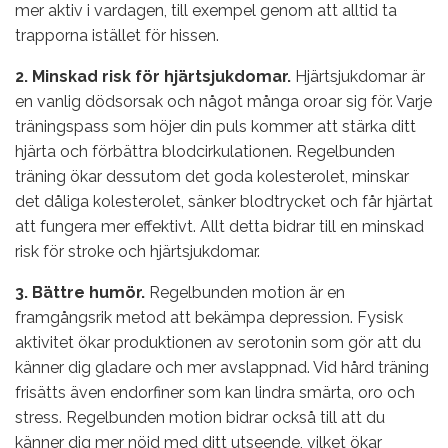
mer aktiv i vardagen, till exempel genom att alltid ta
trapporna istället för hissen.
2. Minskad risk för hjärtsjukdomar.
Hjärtsjukdomar är
en vanlig dödsorsak och något många oroar sig för. Varje
träningspass som höjer din puls kommer att stärka ditt
hjärta och förbättra blodcirkulationen. Regelbunden
träning ökar dessutom det goda kolesterolet, minskar
det dåliga kolesterolet, sänker blodtrycket och får hjärtat
att fungera mer effektivt. Allt detta bidrar till en minskad
risk för stroke och hjärtsjukdomar.
3. Bättre humör.
Regelbunden motion är en
framgångsrik metod att bekämpa depression. Fysisk
aktivitet ökar produktionen av serotonin som gör att du
känner dig gladare och mer avslappnad. Vid hård träning
frisätts även endorfiner som kan lindra smärta, oro och
stress. Regelbunden motion bidrar också till att du
känner dig mer nöjd med ditt utseende, vilket ökar