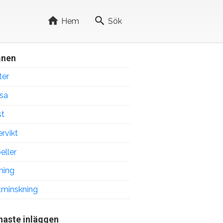
Hem
Sök
nen
ter
sa
t
rvikt
eller
ning
tminskning
naste inläggen