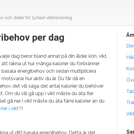
ps och dieter för lyckad viktminskning
ribehov per dag
Äm
Die
rje dag beror bland annat på din ålder, kön, vikt,
Häl
ör att räkna ut hur många kalorier du förbränner
Kos
t basala energibehov och sedan multiplicera
motsvarar hur aktiv du är. Du får då en
Öve
ehov, det vill säga det antal kalorier du behöver
Tab
t. Om du vill gå upp i vikt måste du äta fler
ället gå ner i vikt måste du äta färre kalorier än du
Trä
er i vikt?
)
Vik
Se
kna ut ditt basala energibehov. Detta är det