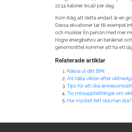
2234 kalorier (kcal) per dag.
Kom ihåg att detta endast är en gro
Dessa ekvationer tar till exempel i
och muskler. En person med mer m
högre energibehov än beräknat oc
genomsnittet kommer att ha ett lä
Relaterade artiklar
Räkna ut ditt BMI
Att hålla vikten efter viktned
Tips för att öka ämnesomsät
Tio missuppfattningar om vik
Hur mycket fett ska man äta?