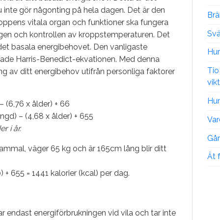
u inte gör någonting på hela dagen. Det är den
Brä
oppens vitala organ och funktioner ska fungera
Svä
ingen och kontrollen av kroppstemperaturen. Det
 det basala energibehovet. Den vanligaste
Hur
lade Harris-Benedict-ekvationen. Med denna
Tio
g av ditt energibehov utifrån personliga faktorer
vik
Hur
 – (6,76 x ålder) + 66
längd) – (4,68 x ålder) + 655
Var
r i år.
Går
ammal, väger 65 kg och är 165cm lång blir ditt
Ät 
0) + 655 = 1441 kalorier (kcal) per dag.
 endast energiförbrukningen vid vila och tar inte