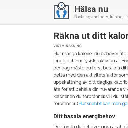
Hälsa nu
Bantningsmetoder, träningsti
Räkna ut ditt kalo
KATEGORIER
VIKTMINSKNING
Hur många kalorier du behöver äta va
längd och hur fysiskt aktiv du är. F
per dag måste du först beräkna dit
detta med den aktivitetsfaktor som 
uppskattning av ditt dagliga kalorib
äta för att behålla din nuvarande vik
kalorier än du förbränner. Vill du ist
förbränner. (
Hur snabbt kan man gå n
Ditt basala energibehov
Det första du behöver göra är att rä