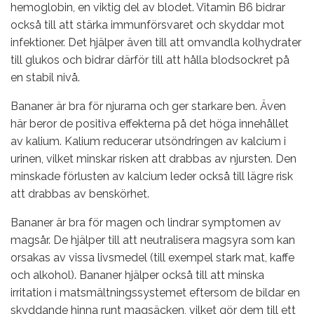
hemoglobin, en viktig del av blodet. Vitamin B6 bidrar
också till att stärka immunförsvaret och skyddar mot
infektioner. Det hjälper även till att omvandla kolhydrater
till glukos och bidrar därför till att hålla blodsockret på
en stabil nivå.
Bananer är bra för njurarna och ger starkare ben. Även
här beror de positiva effekterna på det höga innehållet
av kalium. Kalium reducerar utsöndringen av kalcium i
urinen, vilket minskar risken att drabbas av njursten. Den
minskade förlusten av kalcium leder också till lägre risk
att drabbas av benskörhet.
Bananer är bra för magen och lindrar symptomen av
magsår. De hjälper till att neutralisera magsyra som kan
orsakas av vissa livsmedel (till exempel stark mat, kaffe
och alkohol). Bananer hjälper också till att minska
irritation i matsmältningssystemet eftersom de bildar en
skyddande hinna runt magsäcken, vilket gör dem till ett