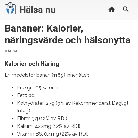
Hälsa nu
Bananer: Kalorier,
näringsvärde och hälsonytta
KATEGORIER
HÄLSA
Kalorier och Näring
En medelstor banan (118g) innehåller:
Energi: 105 kalorier.
Fett: 0g.
Kolhydrater: 27g (9% av Rekommenderat Dagligt
Intag)
Fibrer: 3g (12% av RDI)
Kalium: 422mg (12% av RDI)
Vitamin B6: 0,4mg (22% av RDI)